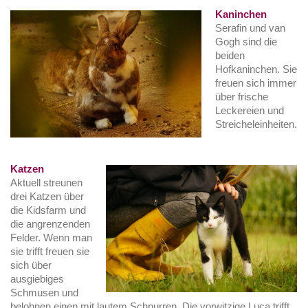
Kaninchen
Serafin und van
Gogh sind die
beiden
Hofkaninchen. Sie
freuen sich immer
über frische
Leckereien und
Streicheleinheiten.
Katzen
Aktuell streunen
drei Katzen über
die Kidsfarm und
die angrenzenden
Felder. Wenn man
sie trifft freuen sie
sich über
ausgiebiges
Schmusen und
belohnen einen mit lautem Schnurren. Die vorwitzige Luca trifft