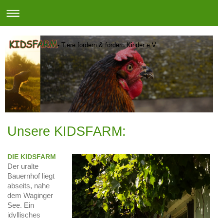
- Tiere fordern & fördern Kinder e.V.
Unsere KIDSFARM:
DIE KIDSFARM
Der uralte
Bauernhof liegt
abseits, nahe
dem Waginger
See. Ein
idyllisches